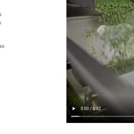
s
y
es