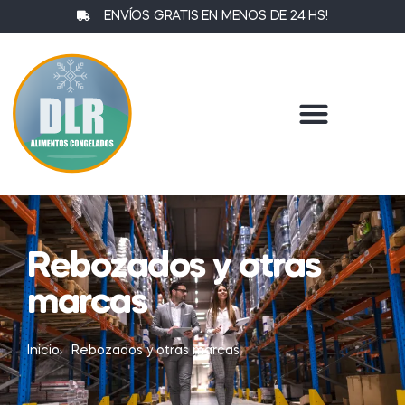
ENVÍOS GRATIS EN MENOS DE 24 HS!
MARCAS EXCLUSIVAS
Rebozados y otras
marcas
Inicio
Rebozados y otras marcas